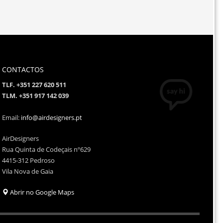
CONTACTOS
TLF. +351 227 620 511
TLM. +351 917 142 039
Email:
info@airdesigners.pt
AirDesigners
Rua Quinta de Codeçais nº629
4415-312 Pedroso
Vila Nova de Gaia
Abrir no Google Maps