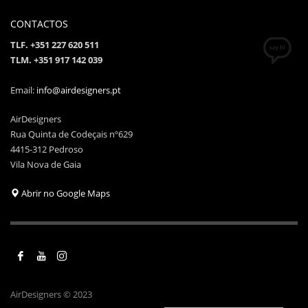
CONTACTOS
TLF. +351 227 620 511
TLM. +351 917 142 039
Email:
info@airdesigners.pt
AirDesigners
Rua Quinta de Codeçais nº629
4415-312 Pedroso
Vila Nova de Gaia
Abrir no Google Maps
AirDesigners © 2023