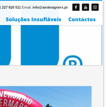
 227 620 511
Email.
info@airdesigners.pt
Soluções Insufláveis
Contactos