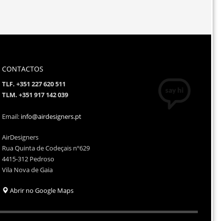
CONTACTOS
TLF. +351 227 620 511
TLM. +351 917 142 039
Email:
info@airdesigners.pt
AirDesigners
Rua Quinta de Codeçais nº629
4415-312 Pedroso
Vila Nova de Gaia
Abrir no Google Maps