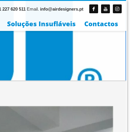
 227 620 511
Email.
info@airdesigners.pt
Soluções Insufláveis
Contactos