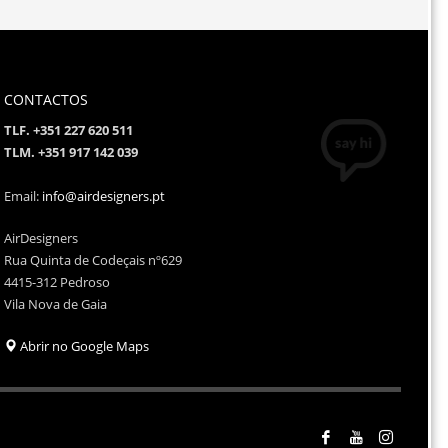
CONTACTOS
TLF. +351 227 620 511
TLM. +351 917 142 039
Email:
info@airdesigners.pt
AirDesigners
Rua Quinta de Codeçais nº629
4415-312 Pedroso
Vila Nova de Gaia
Abrir no Google Maps